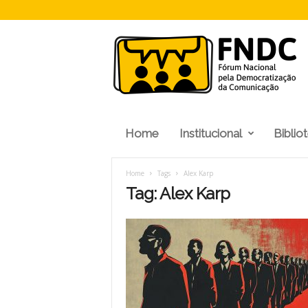
F
N
D
C
Home
Institucional
Biblio
Home
Tags
Alex Karp
Tag: Alex Karp