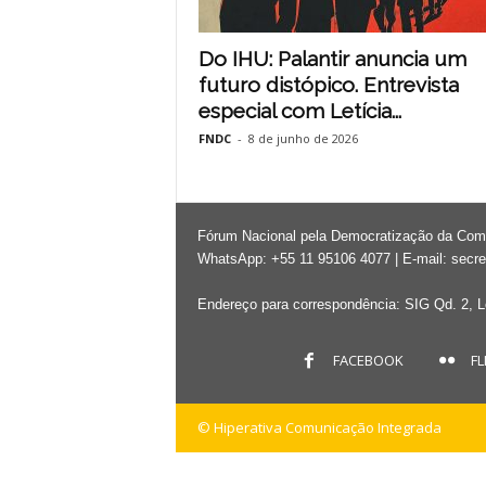
Do IHU: Palantir anuncia um
futuro distópico. Entrevista
especial com Letícia...
FNDC
-
8 de junho de 2026
Fórum Nacional pela Democratização da Co
WhatsApp: +55 11 95106 4077 | E-mail:
secre
Endereço para correspondência: SIG Qd. 2, Lo
FACEBOOK
FL
© Hiperativa Comunicação Integrada