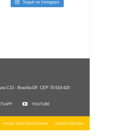
Seguir no Instagram
tura C13 - Brasília-DF. CEP 70.610-420
TSAPP
YOUTUBE
Vozes pela Democracia
Acesso filiadas