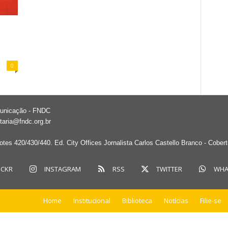
0
municação - FNDC
taria@fndc.org.br
tes 420/430/440. Ed. City Offices Jornalista Carlos Castello Branco - Cober
ICKR
INSTAGRAM
RSS
TWITTER
WHA
Home
Institucional
Biblioteca
Notícias
Filie-se