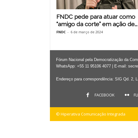
FNDC pede para atuar como
“amigo da corte” em ação de...
FNDC
-
6 de março de 2024
Fórum Nacional pela Democratização da Co
WhatsApp: +55 11 95106 4077 | E-mail:
secre
Endereço para correspondência: SIG Qd. 2, Lo
FACEBOOK
FL
© Hiperativa Comunicação Integrada