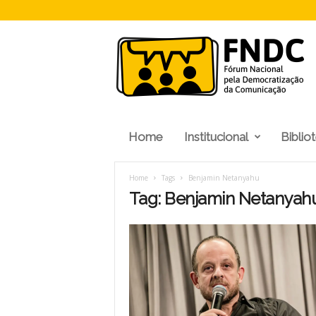
F
N
D
C
Home
Institucional
Biblio
Home
Tags
Benjamin Netanyahu
Tag: Benjamin Netanyah