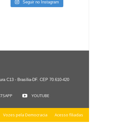
Seguir no Instagram
tura C13 - Brasília-DF. CEP 70.610-420
TSAPP
YOUTUBE
Vozes pela Democracia
Acesso filiadas