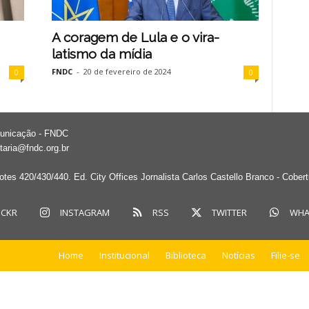
A coragem de Lula e o vira-
latismo da mídia
FNDC
-
20 de fevereiro de 2024
0
0
municação - FNDC
taria@fndc.org.br
tes 420/430/440. Ed. City Offices Jornalista Carlos Castello Branco - Cober
ICKR
INSTAGRAM
RSS
TWITTER
WHA
Home
Institucional
Biblioteca
Notícias
Filie-se