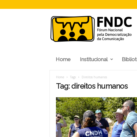
F
N
D
C
Home
Institucional
Biblio
Home
Tags
Direitos humanos
Tag: direitos humanos