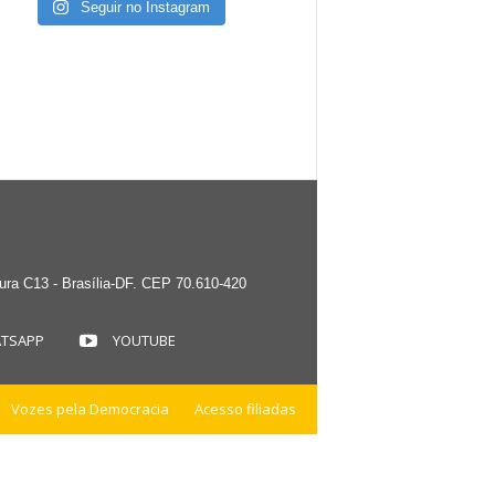
Seguir no Instagram
tura C13 - Brasília-DF. CEP 70.610-420
TSAPP
YOUTUBE
Vozes pela Democracia
Acesso filiadas