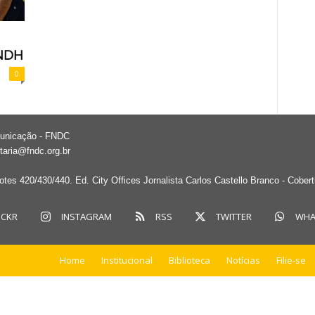
CNDH
0
municação - FNDC
taria@fndc.org.br
tes 420/430/440. Ed. City Offices Jornalista Carlos Castello Branco - Cober
ICKR
INSTAGRAM
RSS
TWITTER
WHA
Home
Institucional
Biblioteca
Notícias
Filie-se