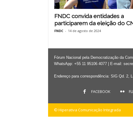
FNDC convida entidades a
participarem da eleição do 
FNDC
-
14 de agosto de 2024
Fórum Nacional pela Democratização da Co
WhatsApp: +55 11 95106 4077 | E-mail:
secre
Endereço para correspondência: SIG Qd. 2, Lo
FACEBOOK
FL
© Hiperativa Comunicação Integrada