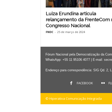
Luiza Erundina articula
relançamento da FrenteCom 
Congresso Nacional
FNDC
-
25 de março de 2024
Fórum Nacional pela Democratização da Co
WhatsApp: +55 11 95106 4077 | E-mail:
secre
Endereço para correspondência: SIG Qd. 2, Lo
FACEBOOK
FL
© Hiperativa Comunicação Integrada