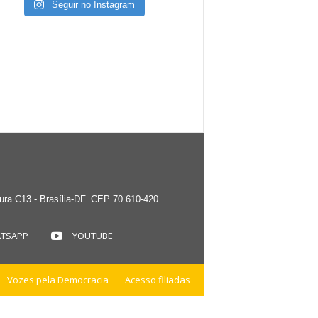
Seguir no Instagram
tura C13 - Brasília-DF. CEP 70.610-420
TSAPP
YOUTUBE
Vozes pela Democracia
Acesso filiadas