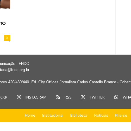
no
0
municação - FNDC
taria@fndc.org.br
tes 420/430/440. Ed. City Offices Jornalista Carlos Castello Branco - Cober
ICKR
INSTAGRAM
RSS
TWITTER
WHA
Home
Institucional
Biblioteca
Notícias
Filie-se