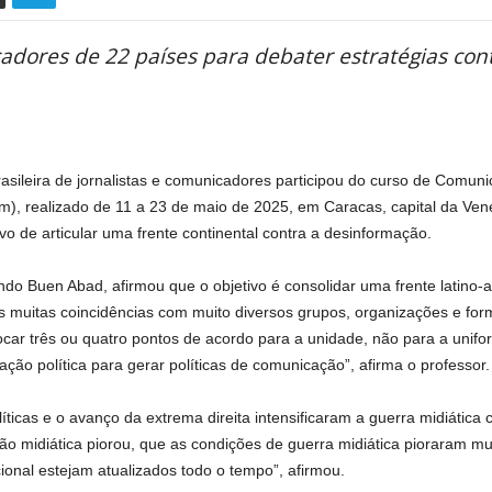
dores de 22 países para debater estratégias con
ileira de jornalistas e comunicadores participou do curso de Comunic
), realizado de 11 a 23 de maio de 2025, em Caracas, capital da Ven
o de articular uma frente continental contra a desinformação.
do Buen Abad, afirmou que o objetivo é consolidar uma frente latino-a
 muitas coincidências com muito diversos grupos, organizações e fo
ocar três ou quatro pontos de acordo para a unidade, não para a unifo
o política para gerar políticas de comunicação”, afirma o professor.
ticas e o avanço da extrema direita intensificaram a guerra midiática 
o midiática piorou, que as condições de guerra midiática pioraram m
ional estejam atualizados todo o tempo”, afirmou.