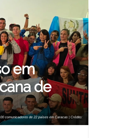
rso em
icana de
00 comunicadores de 22 países em Caracas | Crédito:
LaUiCom