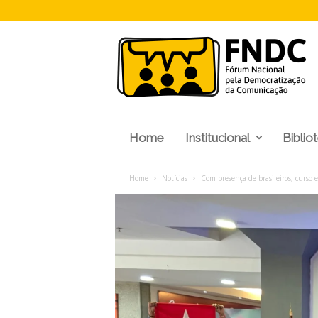
F
N
D
C
Home
Institucional
Biblio
Home
Notícias
Com presença de brasileiros, curso 