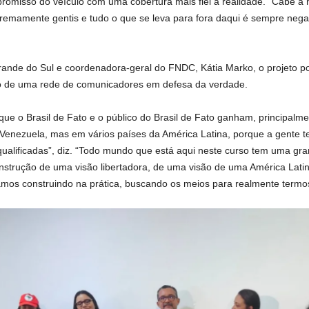
romisso do veículo com uma cobertura mais fiel à realidade. “Cabe a n
tremamente gentis e tudo o que se leva para fora daqui é sempre nega
 Grande do Sul e coordenadora-geral do FNDC, Kátia Marko, o projeto 
ão de uma rede de comunicadores em defesa da verdade.
que o Brasil de Fato e o público do Brasil de Fato ganham, principalme
Venezuela, mas em vários países da América Latina, porque a gente t
qualificadas”, diz. “Todo mundo que está aqui neste curso tem uma g
nstrução de uma visão libertadora, de uma visão de uma América Lati
os construindo na prática, buscando os meios para realmente termos es