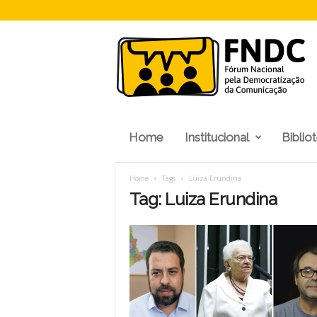
F
N
D
C
Home
Institucional
Biblio
Home
Tags
Luiza Erundina
Tag: Luiza Erundina