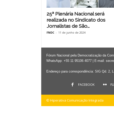
25ª Plenária Nacional será
realizada no Sindicato dos
Jornalistas de São...
FNDC
-
11 de junho de 2024
Fórum Nacional pela Democratização da Co
WhatsApp: +55 11 95106 4077 | E-mail:
secre
Endereço para correspondência: SIG Qd. 2, Lo
FACEBOOK
FL
© Hiperativa Comunicação Integrada