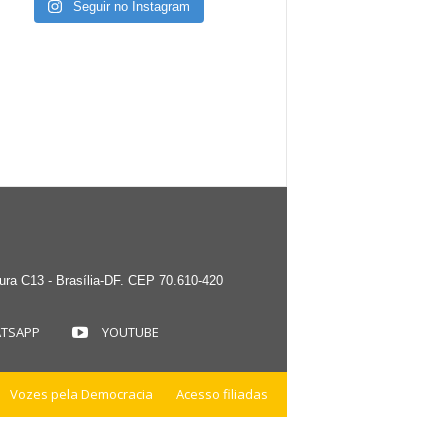
Seguir no Instagram
tura C13 - Brasília-DF. CEP 70.610-420
TSAPP
YOUTUBE
Vozes pela Democracia
Acesso filiadas