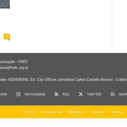
0
municação - FNDC
taria@fndc.org.br
tes 420/430/440. Ed. City Offices Jornalista Carlos Castello Branco - Cober
ICKR
INSTAGRAM
RSS
TWITTER
WHA
Home
Institucional
Biblioteca
Notícias
Filie-se