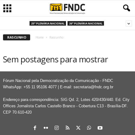
25ª PLENÁRIA NACIONAL
26ª PLENÁRIA NACIONAL
RASCUNHO
Home
Rascunho
Sem postagens para mostrar
Fórum Nacional pela Democratização da Comunicação - FNDC
WhatsApp: +55 11 95106 4077 | E-mail:
secretaria@fndc.org.br
Endereço para correspondência: SIG Qd. 2, Lotes 420/430/440. Ed. City
Offices Jornalista Carlos Castello Branco - Cobertura C13 - Brasília-DF.
CEP 70.610-420