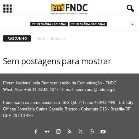
25ª PLENÁRIA NACIONAL
26ª PLENÁRIA NACIONAL
RASCUNHO
Home
Rascunho
Sem postagens para mostrar
Fórum Nacional pela Democratização da Comunicação - FNDC
WhatsApp: +55 11 95106 4077 | E-mail:
secretaria@fndc.org.br
Endereço para correspondência: SIG Qd. 2, Lotes 420/430/440. Ed. City
Offices Jornalista Carlos Castello Branco - Cobertura C13 - Brasília-DF.
CEP 70.610-420