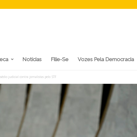
teca
Notícias
Filie-Se
Vozes Pela Democracia
dio judicial contra jornalistas pelo STF