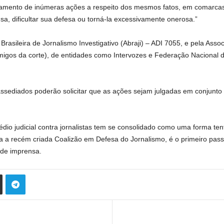
izamento de inúmeras ações a respeito dos mesmos fatos, em comarcas d
sa, dificultar sua defesa ou torná-la excessivamente onerosa.”
rasileira de Jornalismo Investigativo (Abraji) – ADI 7055, e pela Asso
migos da corte), de entidades como Intervozes e Federação Nacional do
assediados poderão solicitar que as ações sejam julgadas em conjunto e
o judicial contra jornalistas tem se consolidado como uma forma tentar
 a recém criada Coalizão em Defesa do Jornalismo, é o primeiro passo 
 de imprensa.