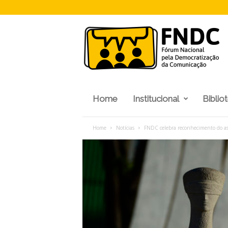
F
N
D
C
Home
Institucional
Biblio
Home
Notícias
FNDC celebra reconhecimento do assé