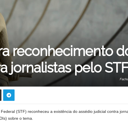
a reconhecimento do
ra jornalistas pelo ST
Facha
deral (STF) reconheceu a existência do assédio judicial contra jornal
DIs) sobre o tema.