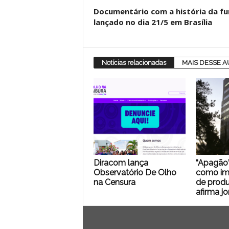
Documentário com a história da f
lançado no dia 21/5 em Brasília
Notícias relacionadas
MAIS DESSE 
Diracom lança
“Apagão”
Observatório De Olho
como imp
na Censura
de produ
afirma jo