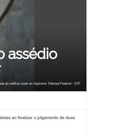
 assédio
F
da do edifício sede do Supremo Tribunal Federal - STF
istas ao finalizar o julgamento de duas