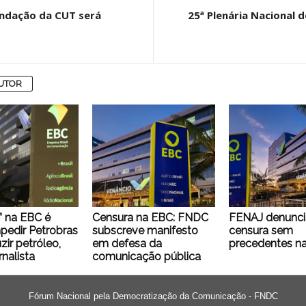
undação da CUT será
25ª Plenária Nacional 
AUTOR
 na EBC é
Censura na EBC: FNDC
FENAJ denunci
edir Petrobras
subscreve manifesto
censura sem
zir petróleo,
em defesa da
precedentes n
rnalista
comunicação pública
Fórum Nacional pela Democratização da Comunicação - FNDC