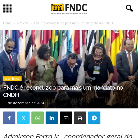
Home
Notícias
FNDC é reconduzido para mais um mandato no CNDH
NOTÍCIAS
FNDC é reconduzido para mais um mandato no
CNDH
11 de dezembro de 2024
Admirson Ferro Jr., coordenador-geral do