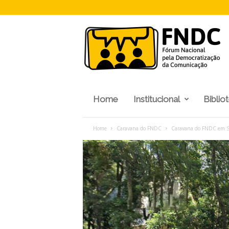
F
N
D
C
Home
Institucional
Biblio
Home
Caravana do FNDC
Caravana do FNDC em SP d