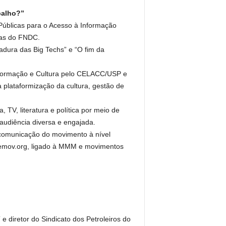
balho?”
 Públicas para o Acesso à Informação
ças do FNDC.
tadura das Big Techs” e “O fim da
Informação e Cultura pelo CELACC/USP e
lataformização da cultura, gestão de
TV, literatura e política por meio de
audiência diversa e engajada.
 comunicação do movimento à nível
piremov.org, ligado à MMM e movimentos
 diretor do Sindicato dos Petroleiros do