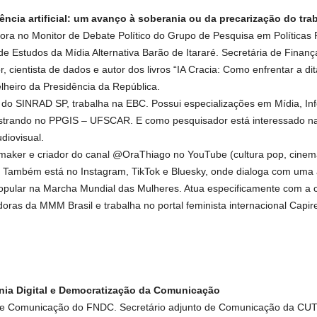
ência artificial: um avanço à soberania ou da precarização do tra
dora no Monitor de Debate Político do Grupo de Pesquisa em Políticas
 Estudos da Mídia Alternativa Barão de Itararé. Secretária de Finan
, cientista de dados e autor dos livros “IA Cracia: Como enfrentar a di
heiro da Presidência da República.
tor do SINRAD SP, trabalha na EBC. Possui especializações em Mídia, 
ando no PPGIS – UFSCAR. E como pesquisador está interessado na p
diovisual.
omaker e criador do canal @OraThiago no YouTube (cultura pop, cinema, 
). Também está no Instagram, TikTok e Bluesky, onde dialoga com uma 
 popular na Marcha Mundial das Mulheres. Atua especificamente com a
doras da MMM Brasil e trabalha no portal feminista internacional Ca
nia Digital e Democratização da Comunicação
 de Comunicação do FNDC. Secretário adjunto de Comunicação da CUT e