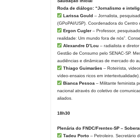
Saudação inicial
Roda de diálogo: “Jornalismo e intelig
Larissa Gould
– Jornalista, pesquisa
(GPoPAI/USP). Coordenadora do Centro de
⁠Ergon Cugler
– Professor, pesquisador
realidade: Um mundo fora de nós”. Consel
Alexandre D’Lou
– radialista e dire
Gestão de Consumo pelo SENAC-SP. Mestr
audiências e dinâmicas de mercado do au
Thiago Guimarães
– Roteirista, vide
vídeo-ensaios ricos em intertextualidade
Bianca Pessoa
– Militante feminista
nacional através do coletivo de comunica
aliados.
18h30
Plenária do FNDC/Frentex-SP – Sobera
Tadeu Porto
– Petroleiro. Secretário