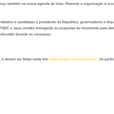
ço também na nossa agenda de lutas. Retomar a organização é crucia
didatos e candidatas a presidente da República, governadores e depu
o FNDC e seus comitês entregarão as propostas do movimento pela de
iscutido durante as caravanas.
, e devem ser feitas neste link:
https://tinyurl.com/vewpaum2
. Os parti