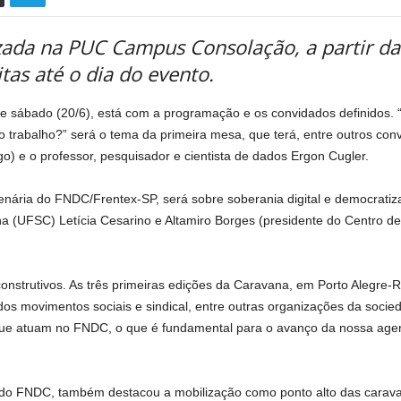
ada na PUC Campus Consolação, a partir das
itas até o dia do evento.
ábado (20/6), está com a programação e os convidados definidos. “Jor
trabalho?” será o tema da primeira mesa, que terá, entre outros convi
 e o professor, pesquisador e cientista de dados Ergon Cugler.
lenária do FNDC/Frentex-SP, será sobre soberania digital e democrat
a (UFSC) Letícia Cesarino e Altamiro Borges (presidente do Centro de
construtivos. As três primeiras edições da Caravana, em Porto Alegre-
os movimentos sociais e sindical, entre outras organizações da socie
que atuam no FNDC, o que é fundamental para o avanço da nossa agen
do FNDC, também destacou a mobilização como ponto alto das caravan