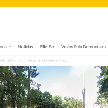
teca
Notícias
Filie-Se
Vozes Pela Democracia
iscutirá jornalismo, IA, soberania digital e democratização...