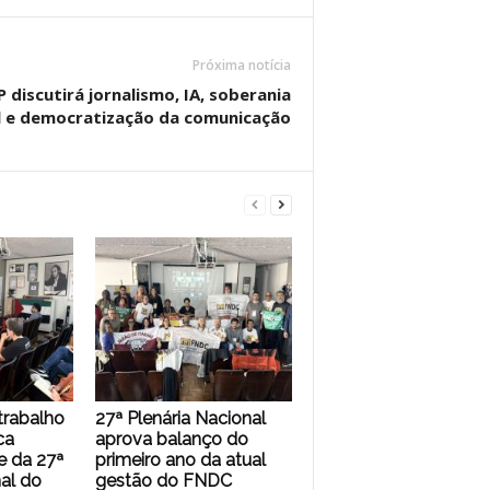
Próxima notícia
discutirá jornalismo, IA, soberania
l e democratização da comunicação
trabalho
27ª Plenária Nacional
ca
aprova balanço do
 da 27ª
primeiro ano da atual
al do
gestão do FNDC