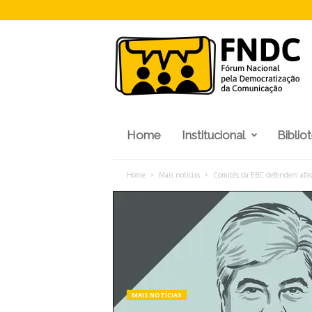
F
N
D
C
Home
Institucional
Biblio
Home
Mais notícias
Comitês da EBC defendem afast
MAIS NOTÍCIAS