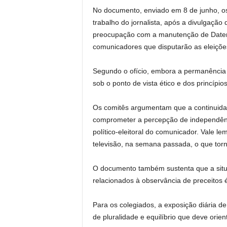
No documento, enviado em 8 de junho, os
trabalho do jornalista, após a divulgaçã
preocupação com a manutenção de Datena n
comunicadores que disputarão as eleiçõe
Segundo o ofício, embora a permanência d
sob o ponto de vista ético e dos princípi
Os comitês argumentam que a continuidad
comprometer a percepção de independência 
político-eleitoral do comunicador. Vale 
televisão, na semana passada, o que torna
O documento também sustenta que a situaç
relacionados à observância de preceitos ét
Para os colegiados, a exposição diária de
de pluralidade e equilíbrio que deve orie