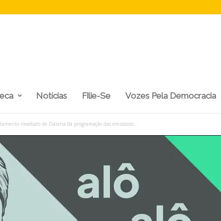
teca
Notícias
Filie-Se
Vozes Pela Democracia
amento imediato de Datena da programação das emissoras...