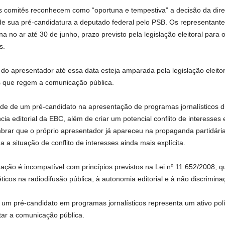
 comitês reconhecem como “oportuna e tempestiva” a decisão da dire
o de sua pré-candidatura a deputado federal pelo PSB. Os representant
o ar até 30 de junho, prazo previsto pela legislação eleitoral para
s.
o apresentador até essa data esteja amparada pela legislação eleito
os que regem a comunicação pública.
e de um pré-candidato na apresentação de programas jornalísticos d
editorial da EBC, além de criar um potencial conflito de interesses ent
lembrar que o próprio apresentador já apareceu na propaganda partidár
 a situação de conflito de interesses ainda mais explícita.
ão é incompatível com princípios previstos na Lei nº 11.652/2008, qu
icos na radiodifusão pública, à autonomia editorial e à não discriminaçã
 um pré-candidato em programas jornalísticos representa um ativo polí
ntar a comunicação pública.