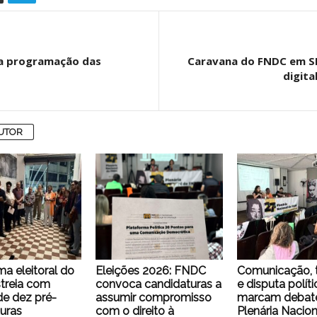
isa programação das
Caravana do FNDC em SP 
digita
AUTOR
ma eleitoral do
Eleições 2026: FNDC
Comunicação, 
treia com
convoca candidaturas a
e disputa políti
e dez pré-
assumir compromisso
marcam debate
uras
com o direito à
Plenária Nacion