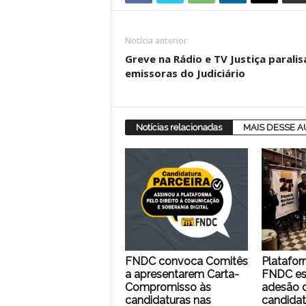
Notícia anterior
Greve na Rádio e TV Justiça paral
emissoras do Judiciário
Notícias relacionadas
MAIS DESSE 
FNDC convoca Comitês
Platafor
a apresentarem Carta-
FNDC es
Compromisso às
adesão d
candidaturas nas
candidat