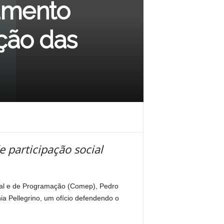
amento
ção das
e participação social
orial e de Programação (Comep), Pedro
a Pellegrino, um ofício defendendo o