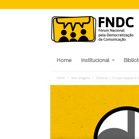
F
N
D
C
Home
Institucional
Biblio
Home
Sem categoria
Editorial | Ocupar espaços é