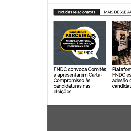
Notícias relacionadas
MAIS DESSE 
FNDC convoca Comitês
Platafor
a apresentarem Carta-
FNDC es
Compromisso às
adesão d
candidaturas nas
candidat
eleições