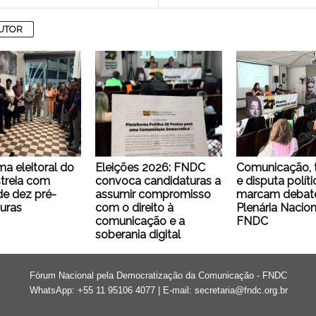
AUTOR
ma eleitoral do
Eleições 2026: FNDC
Comunicação, 
treia com
convoca candidaturas a
e disputa políti
e dez pré-
assumir compromisso
marcam debate
uras
com o direito à
Plenária Nacion
comunicação e a
FNDC
soberania digital
Fórum Nacional pela Democratização da Comunicação - FNDC
WhatsApp: +55 11 95106 4077 | E-mail:
secretaria@fndc.org.br