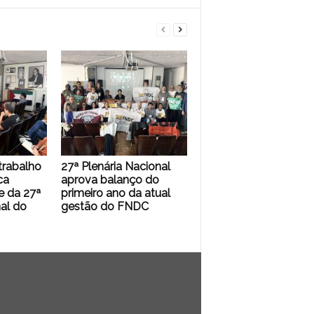
trabalho
27ª Plenária Nacional
ca
aprova balanço do
 da 27ª
primeiro ano da atual
al do
gestão do FNDC