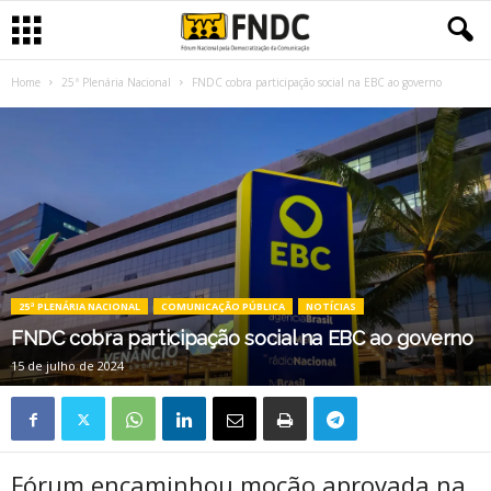
Home
25ª Plenária Nacional
FNDC cobra participação social na EBC ao governo
25ª PLENÁRIA NACIONAL
COMUNICAÇÃO PÚBLICA
NOTÍCIAS
FNDC cobra participação social na EBC ao governo
15 de julho de 2024
Fórum encaminhou moção aprovada na