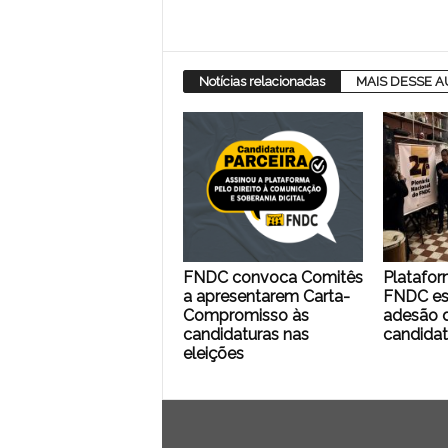
Notícias relacionadas
MAIS DESSE 
FNDC convoca Comitês
Platafor
a apresentarem Carta-
FNDC es
Compromisso às
adesão d
candidaturas nas
candidat
eleições