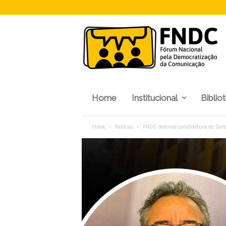
F
N
D
C
Home
Institucional
Biblio
Home
Notícias
FNDC defende candidatura de Gerem