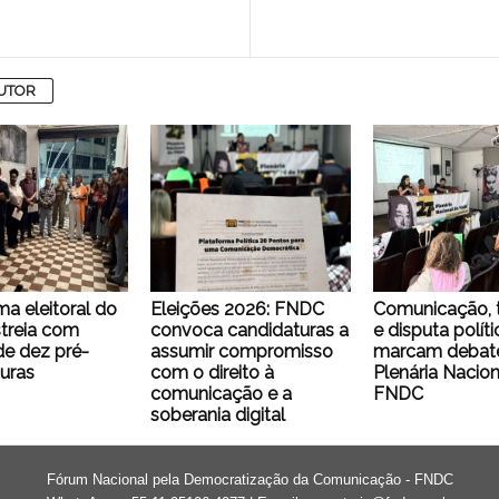
AUTOR
ma eleitoral do
Eleições 2026: FNDC
Comunicação, 
treia com
convoca candidaturas a
e disputa políti
e dez pré-
assumir compromisso
marcam debate
uras
com o direito à
Plenária Nacion
comunicação e a
FNDC
soberania digital
Fórum Nacional pela Democratização da Comunicação - FNDC