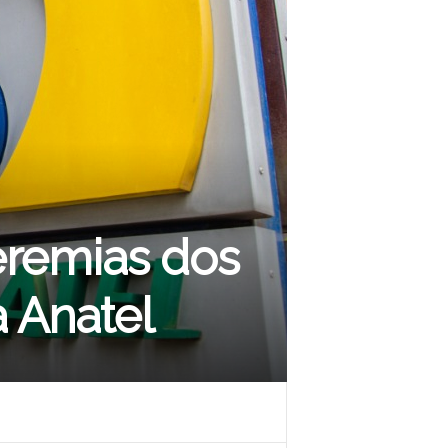
eremias dos
 Anatel