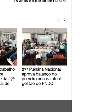
15 anos do Barão de Itararé
trabalho
27ª Plenária Nacional
ca
aprova balanço do
 da 27ª
primeiro ano da atual
al do
gestão do FNDC