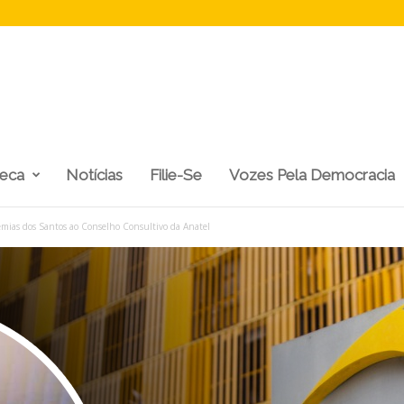
teca
Notícias
Filie-Se
Vozes Pela Democracia
ias dos Santos ao Conselho Consultivo da Anatel