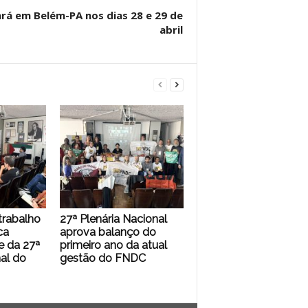
rá em Belém-PA nos dias 28 e 29 de
abril
trabalho
27ª Plenária Nacional
ca
aprova balanço do
 da 27ª
primeiro ano da atual
al do
gestão do FNDC