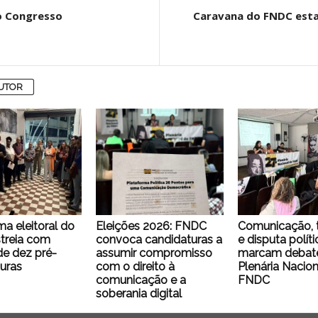
no Congresso
Caravana do FNDC esta
AUTOR
ma eleitoral do
Eleições 2026: FNDC
Comunicação, 
treia com
convoca candidaturas a
e disputa políti
e dez pré-
assumir compromisso
marcam debate
uras
com o direito à
Plenária Nacion
comunicação e a
FNDC
soberania digital