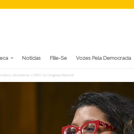
teca
Notícias
Filie-Se
Vozes Pela Democracia
eintroduz, oficialmente, o FNDC no Congresso Nacional