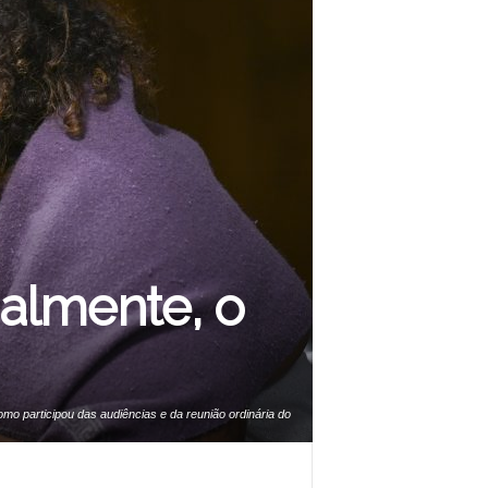
cialmente, o
mo participou das audiências e da reunião ordinária do
ação Social (CCS) no dia 2 de março, apresentando o
NDC e suas pautas. Foto: Saulo Cruz/Agência Senado