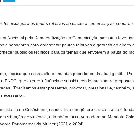
técnicos para os temas relativos ao direito à comunicação, soberani
rum Nacional pela Democratização da Comunicação passou a fazer inci
dos e senadores para apresentar pautas relativas à garantia do direito
ornecer subsídios técnicos para os temas que envolvem a pauta do m
o, explica que essa ação é uma das prioridades da atual gestão. Par
 FNDC, que exerce influência e subsidia os debates sobre proposta
cadas. “Precisamos estar presentes, provocar, pressionar e, também,
 necessário”.
eminista Laina Crisóstomo, especialista em gênero e raça. Laina é fu
s em situação de violência, e também foi co-vereadora na Mandata Col
radora Parlamentar da Mulher (2021 a 2024).