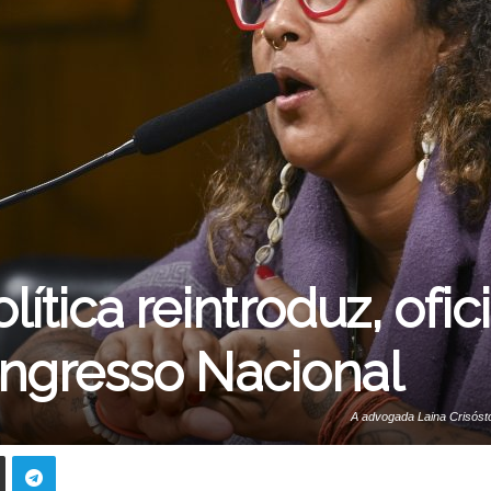
lítica reintroduz, ofi
ngresso Nacional
A advogada Laina Crisósto
Conselho de Comunic
F