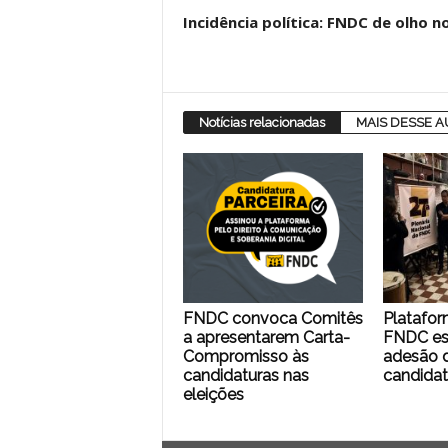
Incidência política: FNDC de olho 
Notícias relacionadas
MAIS DESSE 
FNDC convoca Comitês
Platafor
a apresentarem Carta-
FNDC es
Compromisso às
adesão d
candidaturas nas
candidat
eleições