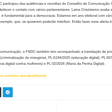
C participou das audiências e reuniões do Conselho de Comunicação 
belecer o contato com vários parlamentares. Laina Crisóstomo avalia 
, é fundamental para a democracia. Estamos em ano eleitoral com vár
xemplo, que, se quiserem poderão interferir. Então fazer esse alerta 
à comunicação, o FNDC também tem acompanhado a tramitação de prop
(criminalização da misoginia), PL 6194/2025 (educação digital), PL 6075
ia digital contra mulheres) e PL 02/2026 (Maria da Penha Digital).
s que estamos acompanhando