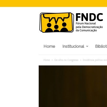
F
N
D
C
Home
Institucional
Biblio
Home
De olho no Congresso
Incidência política r