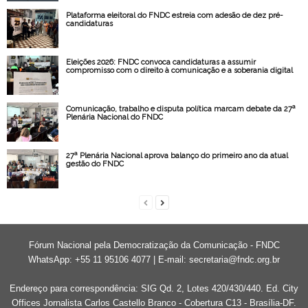
Plataforma eleitoral do FNDC estreia com adesão de dez pré-
candidaturas
Eleições 2026: FNDC convoca candidaturas a assumir
compromisso com o direito à comunicação e a soberania digital
Comunicação, trabalho e disputa política marcam debate da 27ª
Plenária Nacional do FNDC
27ª Plenária Nacional aprova balanço do primeiro ano da atual
gestão do FNDC
Fórum Nacional pela Democratização da Comunicação - FNDC
WhatsApp: +55 11 95106 4077 | E-mail:
secretaria@fndc.org.br
Endereço para correspondência: SIG Qd. 2, Lotes 420/430/440. Ed. City
Offices Jornalista Carlos Castello Branco - Cobertura C13 - Brasília-DF.